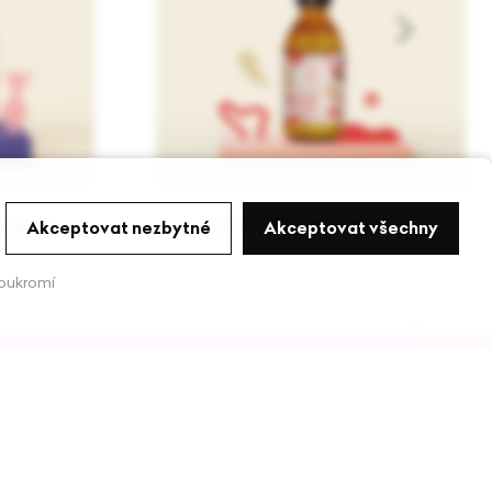
 peeling
Láska - přírodní tekuté mýdlo
Akceptovat nezbytné
Akceptovat všechny
oukromí
dlárna
Produkty
ody s kosmetikou z
Koupel