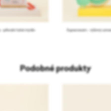
 - přírodní tuhé mýdlo
Supercream - výživný unive
Podobné produkty