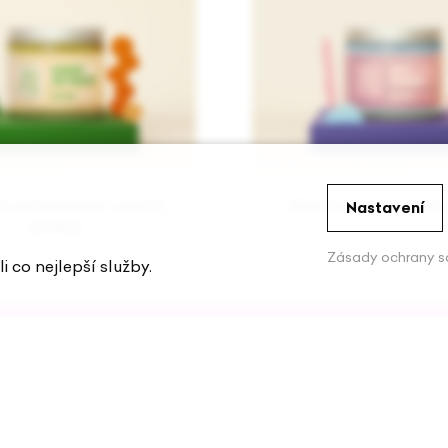
n a mandarinka -cukrový
Slaná levandule - solný
Nastavení
peeling
Zásady ochrany s
 co nejlepší služby.
o
Pomoc
My
Obchodní podmínky
Obch