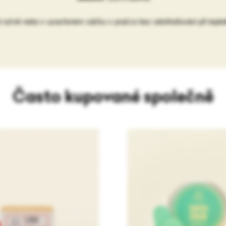
t ručně nebo v uzavřeném sáčku v pračce bez odstřeďování při teplo
Často kupované společně