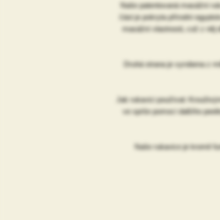
Naše patentovaná masážní ruka
část je pokryta přírodní egyptsk
masážní vlastnosti, což z něj
Druhá strana je vyrobena z m
Jak rukavici používat: Krouživ
ve sprše pomocí dalšího peel
Naše rukavice je kromě fu