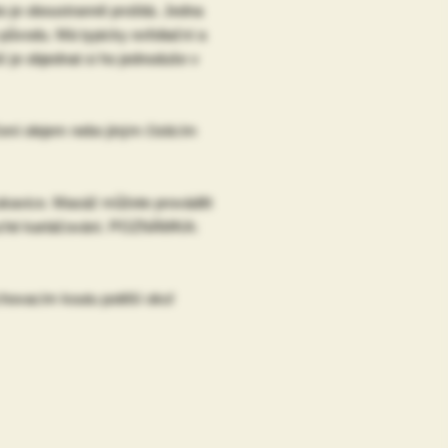
 je oboustranně prošitá. Jedna
o původu. Má typicky exfoliační a
 je objednat si ho jednoduše v
ní olejem nebo jiným čisticím
rukavice. Masáž můžete provádět
 suché kartáčování. POZNÁMKA:
chovacím koutu potěší oko!