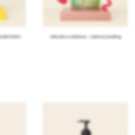
rzální krém
Jahoda a verbena - cukrový peeling