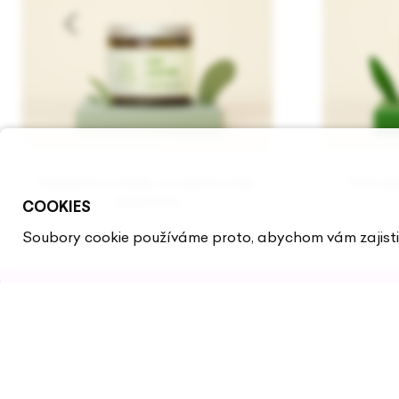
Eukalyptus a šalvěj - konopné mýdlo
Rozmarý
Savon Noir
COOKIES
Soubory cookie používáme proto, abychom vám zajistili
Přihlaste se k odběru našeh
newsletteru.