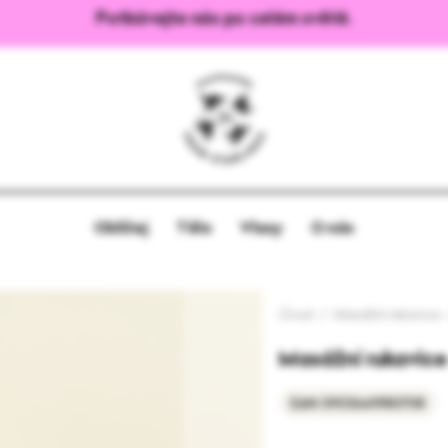
Potkávejte nás po celém světě.
Obličej
Tělo
Vlasy
O nás
Úvod
Masážní rukavice 
Masážní rukavice
EAN: 5903641980708