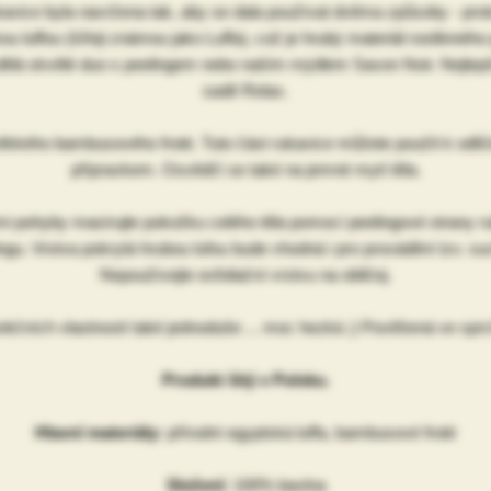
vice byla navržena tak, aby se dala používat dvěma způsoby - proto
ou luffou (šířeji známou jako Luffa), což je hrubý materiál rostlinnéh
 dělá skvělé duo s peelingem nebo naším mýdlem Savon Noir. Nejlepší
sadě Relax.
ěkkého bambusového froté. Tuto část rukavice můžete použít k odlíče
přípravkem. Osvědčí se také na jemné mytí těla.
ými pohyby masírujte pokožku celého těla pomocí peelingové strany 
ingu. Vrstva pokrytá hrubou lufou bude vhodná i pro provádění tzv.
Nepoužívejte exfoliační vrstvu na obličej.
nkčních vlastností také jednoduše ... moc hezká ;) Pověšená ve spr
Produkt šitý v Polsku.
Hlavní materiály:
přírodní egyptská luffa, bambusové froté
Složení:
100% bavlna